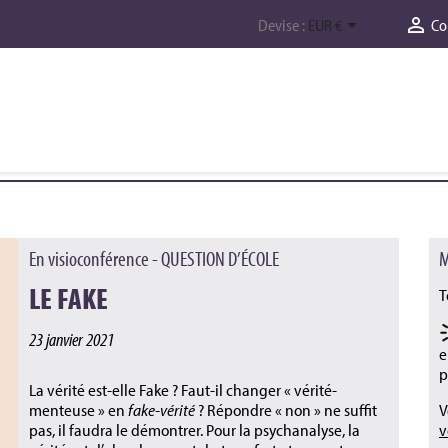


Devise :
EUR €
Co
En visioconférence - QUESTION D’ÉCOLE
M
LE FAKE
T
23 janvier 2021
e
p
La vérité est-elle Fake ? Faut-il changer « vérité-
menteuse » en
fake-vérité
? Répondre « non » ne suffit
V
pas, il faudra le démontrer. Pour la psychanalyse, la
v