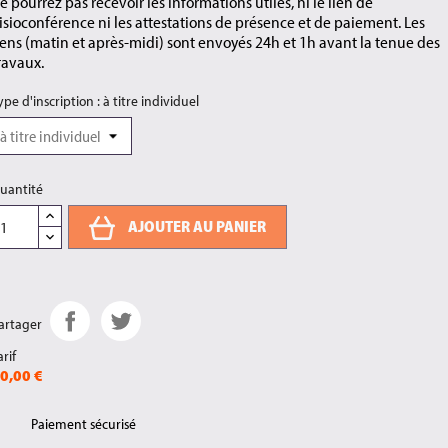
e pourrez pas recevoir les informations utiles, ni le lien de
isioconférence ni les attestations de présence et de paiement. Les
iens (matin et après-midi) sont envoyés 24h et 1h avant la tenue des
ravaux.
ype d'inscription : à titre individuel
uantité
AJOUTER AU PANIER
artager
arif
0,00 €
Paiement sécurisé