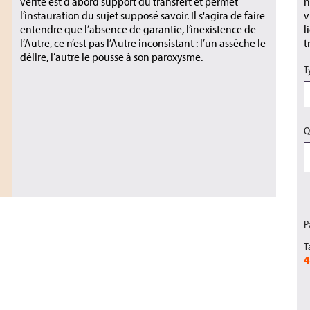
vérité est d’abord support du transfert et permet
n
l’instauration du sujet supposé savoir. Il s'agira de faire
v
entendre que l’absence de garantie, l’inexistence de
l
l’Autre, ce n’est pas l’Autre inconsistant : l’un assèche le
t
délire, l’autre le pousse à son paroxysme.
T
Q
P
T
4