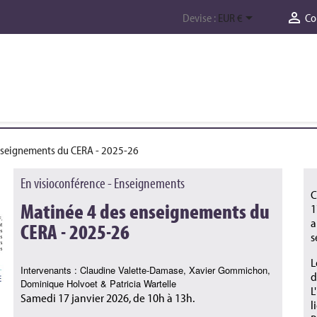


Devise :
EUR €
Co
nseignements du CERA - 2025-26
En visioconférence - Enseignements
C
Matinée 4 des enseignements du
1
a
CERA - 2025-26
s
L
Intervenants : Claudine Valette-Damase, Xavier Gommichon,
d
Dominique Holvoet & Patricia Wartelle
L
Samedi 17 janvier 2026, de 10h à 13h.
l