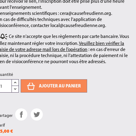
our recevoir le lien, l'inscription doit être prise plus d'une heure
vant l'enseignement.
enseignements scientifiques : cera@causefreudienn.org.
n cas de difficultés techniques avec l'application de
isioconférence, contacter local@causefreudienne.org.
Ce site n'accepte que les règlements par carte bancaire. Vous
llez maintenant régler votre inscription.
Veuillez bien vérifier la
aisie de votre adresse mail lors de l’opération
: en cas d'erreur de
aisie, ni la procédure technique, ni l'attestation de paiement ni le
ien de visioconférence ne pourront vous être adressés.
uantité
AJOUTER AU PANIER
artager
arif
5,00 €