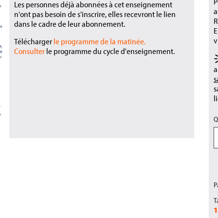
P
Les personnes déjà abonnées à cet enseignement
a
n'ont pas besoin de s'inscrire, elles recevront le lien
R
dans le cadre de leur abonnement.
E
v
Télécharger
le programme de la matinée
.
Consulter
le programme du cycle d'enseignement.
a
s
s
l
Q
P
T
1